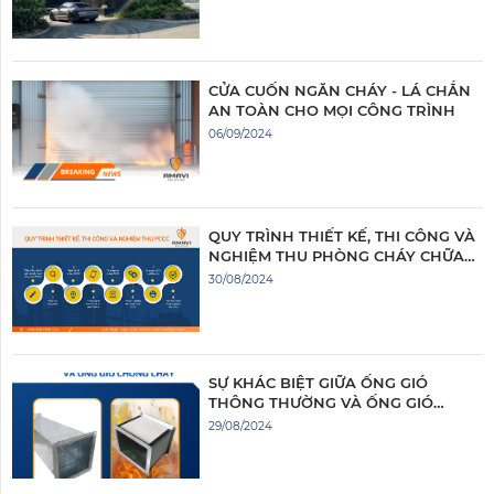
CỬA CUỐN NGĂN CHÁY - LÁ CHẮN
AN TOÀN CHO MỌI CÔNG TRÌNH
06/09/2024
QUY TRÌNH THIẾT KẾ, THI CÔNG VÀ
NGHIỆM THU PHÒNG CHÁY CHỮA
CHÁY TẠI AMAVI SOLUTION
30/08/2024
SỰ KHÁC BIỆT GIỮA ỐNG GIÓ
THÔNG THƯỜNG VÀ ỐNG GIÓ
CHỐNG CHÁY
29/08/2024