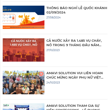
THÔNG BÁO NGHỈ LỄ QUỐC KHÁNH
02/09/2024
27/08/2024
CẢ NƯỚC XẢY RA 1.485 VỤ CHÁY,
NỔ TRONG 9 THÁNG ĐẦU NĂM
2023
27/10/2023
AMAVI SOLUTION VUI LIÊN HOAN
CHÚC MỪNG NGÀY PHỤ NỮ VIỆT
NAM 20/10/2023
24/10/2023
AMAVI SOLUTION THAM GIA SỰ