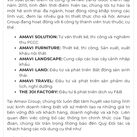
năm 2015, tính đến thời điểm hiện tại, chúng tôi tự hào là
một hệ sinh thái đa ngành, hoạt động rộng khắp trong các
lĩnh vực, đem lại nhiều giá trị thiết thực cho xã hội. Amavi
Group đang hoạt động với 6 công ty thành viên trực thuộc, cụ
thể:
AMAVI SOLUTION:
Tư vấn thiết kế, thi công và nghiệm
thu PCCC.
AMAVI FURNITURE:
Thiết kế, thi công; Sản xuất, xuất
khẩu nội thất.
AMAVI LANDSCAPE:
Cung cấp các loại cây cảnh nhập
khẩu.
AMAVI LAND:
Đầu tư và phát triển Bất động sản sinh
thái.
AMAVI TRAVEL:
Đầu tư và phát triển sản phẩm du
lịch, nghỉ dưỡng.
THE JOI FACTORY:
Đầu tư & phát triển dịch vụ F&B.
Tại Amavi Group, chúng tôi luôn đặt tâm huyết vào từng lĩnh
vực kinh doanh riêng biệt với sứ mệnh tạo ra những giá trị
bền vững đối với khách hàng, doanh nghiệp và xã hội. Liên
quan đến việc công bố các thông tin chính thức của Tập
đoàn, chúng tôi trân trọng thông báo đến Quý Đối tác và
Khách hàng các nội dung cụ thể như: