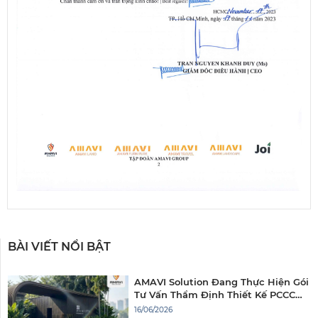
BÀI VIẾT NỔI BẬT
AMAVI Solution Đang Thực Hiện Gói
Tư Vấn Thẩm Định Thiết Kế PCCC
Tại Dự Án Palm City
16/06/2026