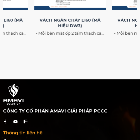
 EI60 (MÃ
VÁCH NGĂN CHÁY EI60 (MÃ
VÁCH NGĂ
2)
HIỆU DW3)
HI
tấm thạch cao
- Mỗi bên mặt ốp 2 tấm thạch cao
- Mỗi bên mặ
dày 12.5mm. -
Gyproc, mỗi tấm dày 15mm. -
Gyproc, m
nh đứng VT V-
Khung xương: + Thanh đứng VT V-
Khung xương:
Sound 90 + Thanh nằm VT V-Wall
Wall C75 NT + Thanh nằm VT 
U92
Wa
CÔNG TY CỔ PHẦN AMAVI GIẢI PHÁP PCCC
Thông tin liên hệ