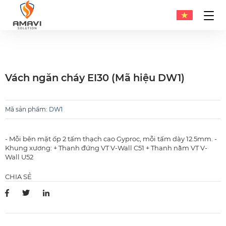
Vách ngăn cháy EI30 (Mã hiệu DW1)
Mã sản phẩm
:
DW1
- Mỗi bên mặt ốp 2 tấm thạch cao Gyproc, mỗi tấm dày 12.5mm. -
Khung xương: + Thanh đứng VT V-Wall C51 + Thanh nằm VT V-
Wall U52
CHIA SẺ